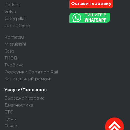
Оставить заявку
Perkins
Volvo
Caterpillar
John Deere
Komatsu
Mitsubishi
Case
ТНВД
Турбина
Форсунки Common Rail
Капитальный ремонт
Услуги/Полезное:
Выездной сервис
Диагностика
СТО
Цены
О нас