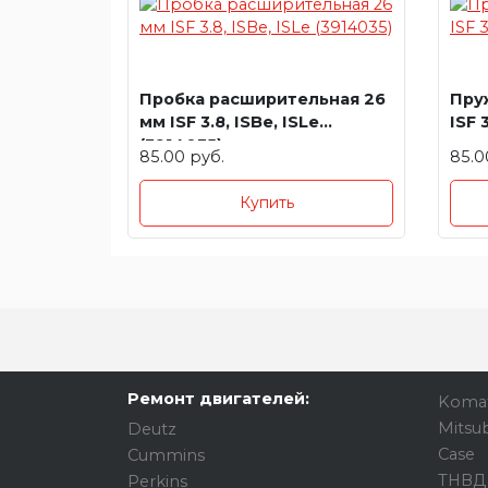
Пробка расширительная 26
Пру
мм ISF 3.8, ISBe, ISLe
ISF 
(3914035)
85.00 руб.
85.0
Купить
Ремонт двигателей:
Koma
Mitsub
Deutz
Case
Cummins
ТНВД
Perkins