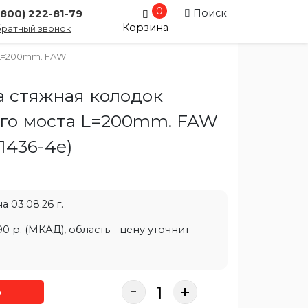
0
Поиск
(800) 222-81-79
Корзина
ратный звонок
 L=200mm. FAW
 стяжная колодок
го моста L=200mm. FAW
1436-4e
)
 03.08.26 г.
0 р. (МКАД), область - цену уточнит
-
+
ь