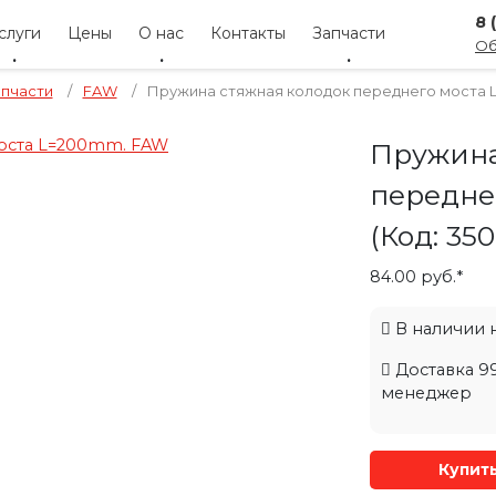
8 
слуги
Цены
О нас
Контакты
Запчасти
Об
апчасти
/
FAW
/
Пружина стяжная колодок переднего моста
Пружина
передне
(Код:
350
84.00 руб.*
В наличии на
Доставка 99
менеджер
Купит