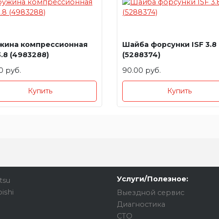
жина компрессионная
Шайба форсунки ISF 3.8
3.8 (4983288)
(5288374)
0 руб.
90.00 руб.
Купить
Купить
Услуги/Полезное:
tsu
ishi
Выездной сервис
Диагностика
СТО