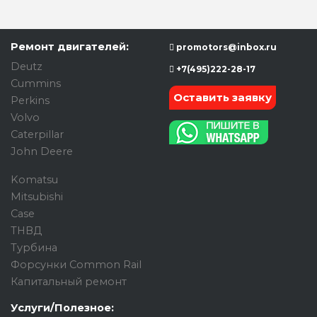
Ремонт двигателей:
promotors@inbox.ru
Deutz
+7(495)222-28-17
Cummins
Оставить заявку
Perkins
Volvo
Caterpillar
John Deere
Komatsu
Mitsubishi
Case
ТНВД
Турбина
Форсунки Common Rail
Капитальный ремонт
Услуги/Полезное: