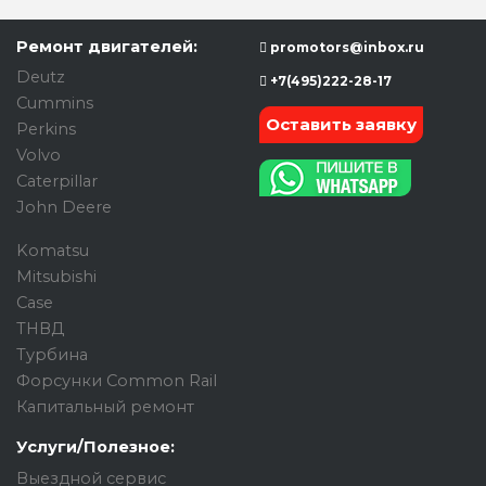
Ремонт двигателей:
promotors@inbox.ru
Deutz
+7(495)222-28-17
Cummins
Оставить заявку
Perkins
Volvo
Caterpillar
John Deere
Komatsu
Mitsubishi
Case
ТНВД
Турбина
Форсунки Common Rail
Капитальный ремонт
Услуги/Полезное:
Выездной сервис