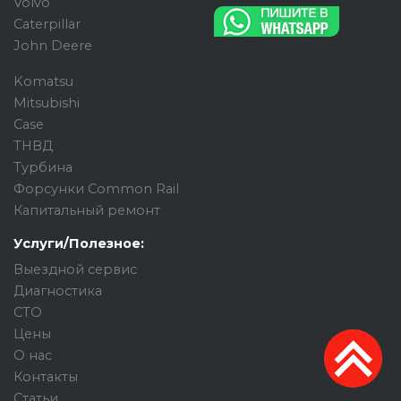
Volvo
Caterpillar
John Deere
Komatsu
Mitsubishi
Case
ТНВД
Турбина
Форсунки Common Rail
Капитальный ремонт
Услуги/Полезное:
Выездной сервис
Диагностика
СТО
Цены
О нас
Контакты
Статьи