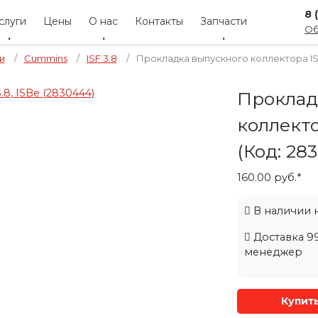
8 
слуги
Цены
О нас
Контакты
Запчасти
Об
и
/
Cummins
/
ISF 3.8
/
Прокладка выпускного коллектора ISF
Проклад
коллекто
(Код:
28
160.00 руб.*
В наличии на
Доставка 99
менеджер
Купит