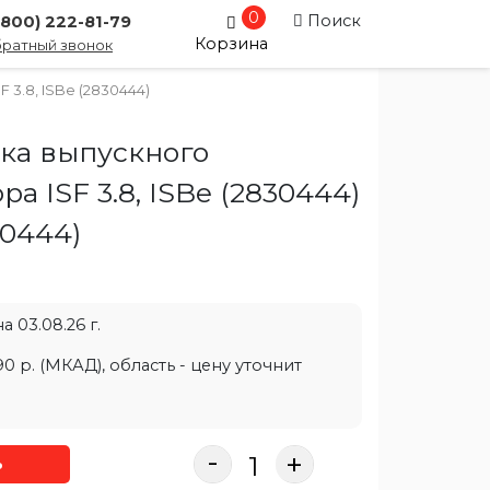
0
Поиск
(800) 222-81-79
Корзина
ратный звонок
 3.8, ISBe (2830444)
ка выпускного
ра ISF 3.8, ISBe (2830444)
30444
)
 03.08.26 г.
0 р. (МКАД), область - цену уточнит
-
+
ь