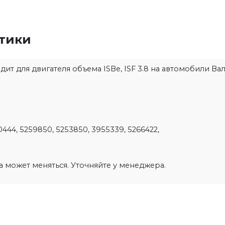
стики
т для двигателя объема ISBe, ISF 3.8 на автомобили Валд
444, 5259850, 5253850, 3955339, 5266422,
на может меняться. Уточняйте у менеджера.