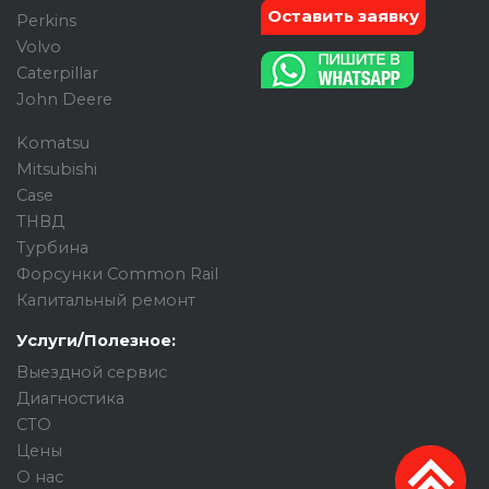
Оставить заявку
Perkins
Volvo
Caterpillar
John Deere
Komatsu
Mitsubishi
Case
ТНВД
Турбина
Форсунки Common Rail
Капитальный ремонт
Услуги/Полезное:
Выездной сервис
Диагностика
СТО
Цены
О нас