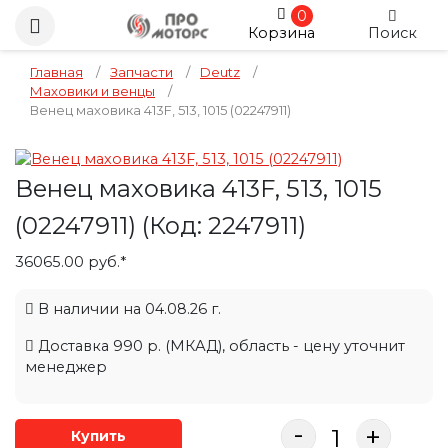
0
Корзина
Поиск
Главная
/
Запчасти
/
Deutz
/
Маховики и венцы
/
Венец маховика 413F, 513, 1015 (02247911)
Венец маховика 413F, 513, 1015
(02247911)
(Код:
2247911
)
36065.00 руб.*
В наличии на 04.08.26 г.
Доставка 990 р. (МКАД), область - цену уточнит
менеджер
-
+
Купить