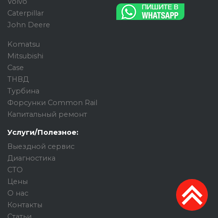
Volvo
Caterpillar
John Deere
Komatsu
Mitsubishi
Case
ТНВД
Турбина
Форсунки Common Rail
Капитальный ремонт
Услуги/Полезное:
Выездной сервис
Диагностика
СТО
Цены
О нас
Контакты
Статьи