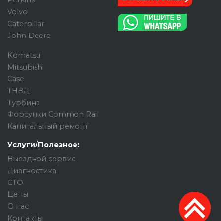
Perkins
Volvo
Caterpillar
John Deere
Komatsu
Mitsubishi
Case
ТНВД
Турбина
Форсунки Common Rail
Капитальный ремонт
Услуги/Полезное:
Выездной сервис
Диагностика
СТО
Цены
О нас
Контакты