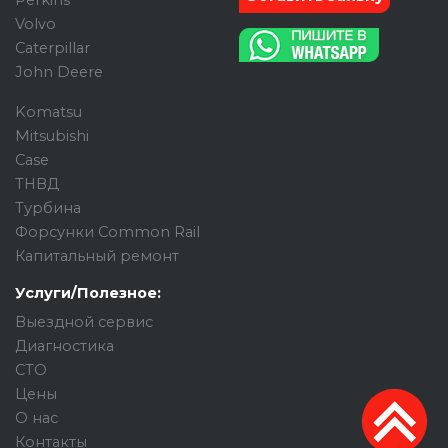
Perkins
Volvo
Caterpillar
John Deere
Komatsu
Mitsubishi
Case
ТНВД
Турбина
Форсунки Common Rail
Капитальный ремонт
Услуги/Полезное:
Выездной сервис
Диагностика
СТО
Цены
О нас
Контакты