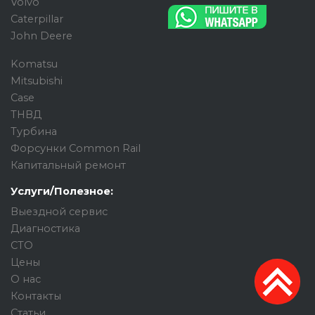
Volvo
Caterpillar
John Deere
Komatsu
Mitsubishi
Case
ТНВД
Турбина
Форсунки Common Rail
Капитальный ремонт
Услуги/Полезное:
Выездной сервис
Диагностика
СТО
Цены
О нас
Контакты
Статьи