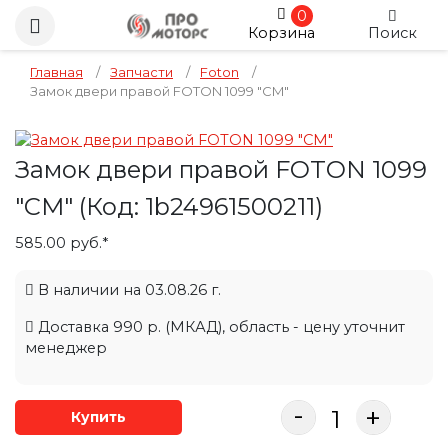
0
Корзина
Поиск
Главная
/
Запчасти
/
Foton
/
Замок двери правой FOTON 1099 "CM"
Замок двери правой FOTON 1099
"CM"
(Код:
1b24961500211
)
585.00 руб.*
В наличии на 03.08.26 г.
Доставка 990 р. (МКАД), область - цену уточнит
менеджер
-
+
Купить