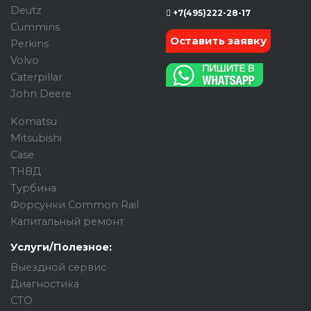
Deutz
+7(495)222-28-17
Cummins
Оставить заявку
Perkins
Volvo
Caterpillar
John Deere
Komatsu
Mitsubishi
Case
ТНВД
Турбина
Форсунки Common Rail
Капитальный ремонт
Услуги/Полезное:
Выездной сервис
Диагностика
СТО