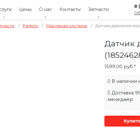
8 
слуги
Цены
О нас
Контакты
Запчасти
Об
пчасти
/
Perkins
/
Масляная система
/
Датчик давления мас
Датчик 
(1852462
1599.00 руб.*
В наличии на
Доставка 99
менеджер
Купит