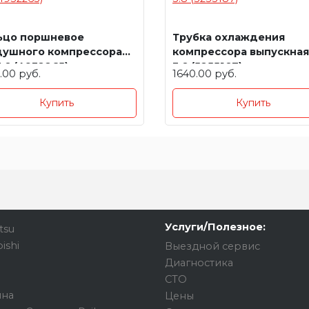
ьцо поршневое
Трубка охлаждения
душного компрессора
компрессора выпускная
3.8 (4932265)
3.8 (5255187)
.00 руб.
1640.00 руб.
Купить
Купить
Услуги/Полезное:
tsu
ishi
Выездной сервис
Диагностика
СТО
ина
Цены