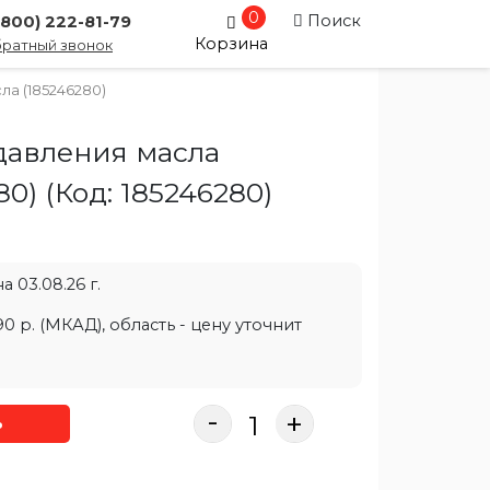
0
Поиск
(800) 222-81-79
Корзина
ратный звонок
ла (185246280)
давления масла
80)
(Код:
185246280
)
 03.08.26 г.
0 р. (МКАД), область - цену уточнит
-
+
ь