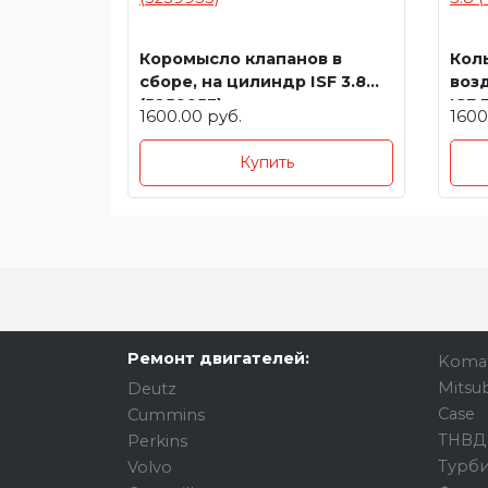
Коромысло клапанов в
Кол
сборе, на цилиндр ISF 3.8
воз
(5259953)
ISF 
1600.00 руб.
1600
Купить
Ремонт двигателей:
Koma
Mitsub
Deutz
Case
Cummins
ТНВД
Perkins
Турб
Volvo