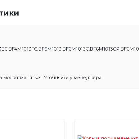
стики
3EC,BF4M1013FC,BF6M1013,BF6M1013C,BF6M1013CP,BF6M1
на может меняться. Уточняйте у менеджера.