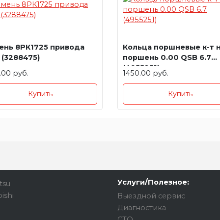
ень 8РК1725 привода
Кольца поршневые к-т н
 (3288475)
поршень 0.00 QSB 6.7
(4955251)
.00 руб.
1450.00 руб.
Купить
Купить
Услуги/Полезное:
tsu
ishi
Выездной сервис
Диагностика
СТО