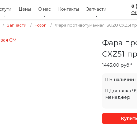
8 
слуги
Цены
О нас
Контакты
Запчасти
Об
/
Запчасти
/
Foton
/
Фара противотуманная ISUZU CXZ51 п
Фара пр
CXZ51 п
1445.00 руб.*
В наличии на
Доставка 99
менеджер
Купит