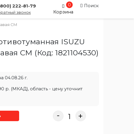
0
Поиск
(800) 222-81-79
Корзина
ратный звонок
равая CM
отивотуманная ISUZU
равая CM
(Код:
1821104530
)
 04.08.26 г.
0 р. (МКАД), область - цену уточнит
-
+
ь