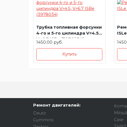
Трубка топливная форсунки
Рем
4-го и 5-го цилиндра V=4.5,
ISLe
V=6.7 ISBe (3978034)
1450.00 руб.
1450
Купить
Ремонт двигателей:
Koma
Mitsub
Deutz
Case
Cummins
ТНВД
Perkins