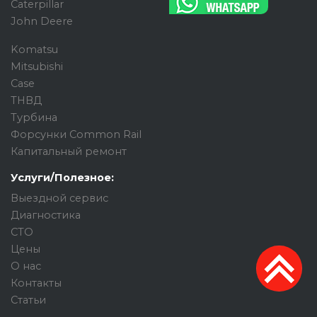
Caterpillar
John Deere
Komatsu
Mitsubishi
Case
ТНВД
Турбина
Форсунки Common Rail
Капитальный ремонт
Услуги/Полезное:
Выездной сервис
Диагностика
СТО
Цены
О нас
Контакты
Статьи