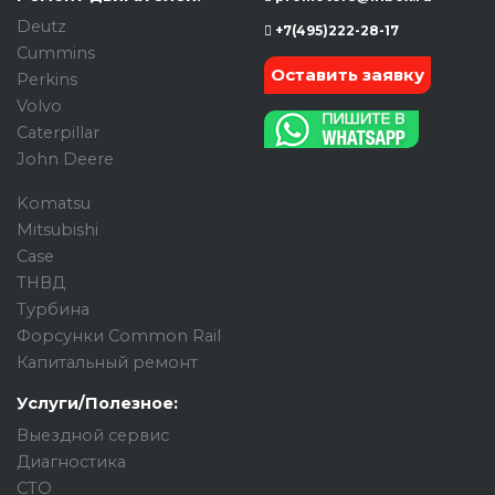
Deutz
+7(495)222-28-17
Cummins
Оставить заявку
Perkins
Volvo
Caterpillar
John Deere
Komatsu
Mitsubishi
Case
ТНВД
Турбина
Форсунки Common Rail
Капитальный ремонт
Услуги/Полезное:
Выездной сервис
Диагностика
СТО