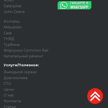
Volvo
Caterpillar
John Deere
Komatsu
Mitsubishi
Case
ТНВД
Турбина
Форсунки Common Rail
Капитальный ремонт
Услуги/Полезное:
Выездной сервис
Диагностика
СТО
Цены
О нас
Контакты
Статьи