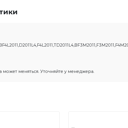
стики
BF4L2011,D2011L4,F4L2011,TD2011L4,BF3M2011,F3M2011,F4M2011,
на может меняться. Уточняйте у менеджера.