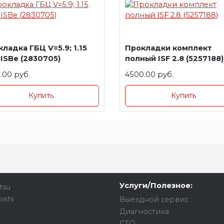
ладка ГБЦ V=5.9; 1.15
Прокладки комплект
ISBe (2830705)
полный ISF 2.8 (5257188)
.00 руб.
4500.00 руб.
Купить
Купить
Услуги/Полезное:
tsu
ishi
Выездной сервис
Диагностика
СТО