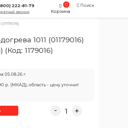
0
Поиск
(800) 222-81-79
Корзина
ратный звонок
 (01179016)
догрева 1011 (01179016)
6)
(Код:
1179016
)
 05.08.26 г.
0 р. (МКАД), область - цену уточнит
-
+
ь