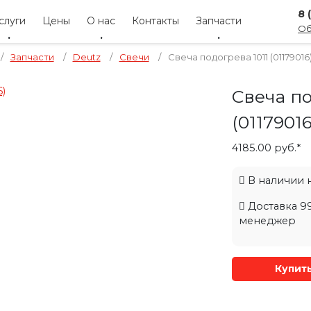
8 
слуги
Цены
О нас
Контакты
Запчасти
Об
/
Запчасти
/
Deutz
/
Свечи
/
Свеча подогрева 1011 (01179016)
Свеча по
(0117901
4185.00 руб.*
В наличии на
Доставка 99
менеджер
Купит