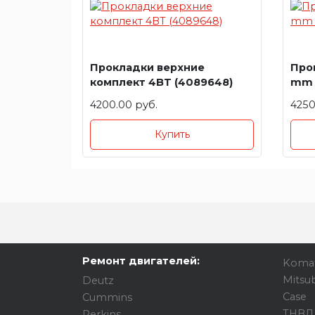
Прокладки верхние
Прок
комплект 4BT (4089648)
mm 
4200.00 руб.
4250
Купить
Ремонт двигателей:
Koma
Mitsub
Deutz
Case
Cummins
ТНВД
Perkins