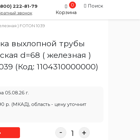
0
Поиск
(800) 222-81-79
Корзина
ратный звонок
лезная ) FOTON 1039
ка выхлопной трубы
кая d=68 ( железная )
039
(Код:
1104310000000
)
 05.08.26 г.
0 р. (МКАД), область - цену уточнит
-
+
ь