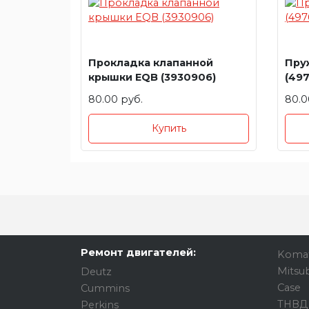
Прокладка клапанной
Пруж
крышки EQB (3930906)
(49
80.00 руб.
80.0
Купить
Ремонт двигателей:
Koma
Mitsub
Deutz
Case
Cummins
ТНВД
Perkins