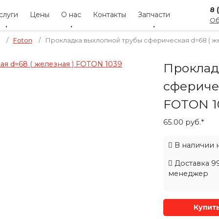
8 
слуги
Цены
О нас
Контакты
Запчасти
Об
/
Foton
/
Прокладка выхлопной трубы сферическая d=68 ( же
Проклад
сферичес
FOTON 1
65.00 руб.*
В наличии на
Доставка 99
менеджер
Купит