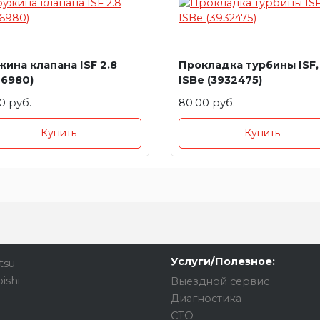
ина клапана ISF 2.8
Прокладка турбины ISF,
76980)
ISBe (3932475)
0 руб.
80.00 руб.
Купить
Купить
Услуги/Полезное:
tsu
ishi
Выездной сервис
Диагностика
СТО