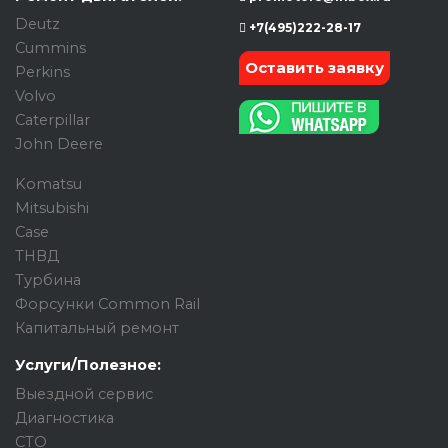
Deutz
+7(495)222-28-17
Cummins
Оставить заявку
Perkins
Volvo
Caterpillar
John Deere
Komatsu
Mitsubishi
Case
ТНВД
Турбина
Форсунки Common Rail
Капитальный ремонт
Услуги/Полезное:
Выездной сервис
Диагностика
СТО