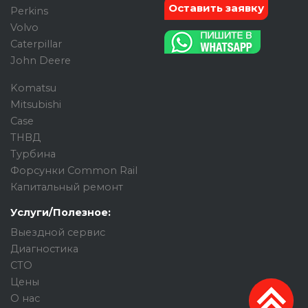
Оставить заявку
Perkins
Volvo
Caterpillar
John Deere
Komatsu
Mitsubishi
Case
ТНВД
Турбина
Форсунки Common Rail
Капитальный ремонт
Услуги/Полезное:
Выездной сервис
Диагностика
СТО
Цены
О нас