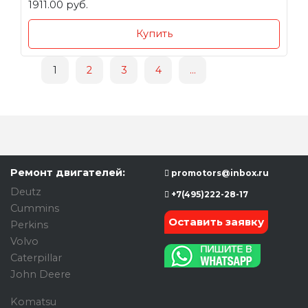
1911.00 руб.
Купить
1
2
3
4
...
Ремонт двигателей:
promotors@inbox.ru
Deutz
+7(495)222-28-17
Cummins
Оставить заявку
Perkins
Volvo
Caterpillar
John Deere
Komatsu