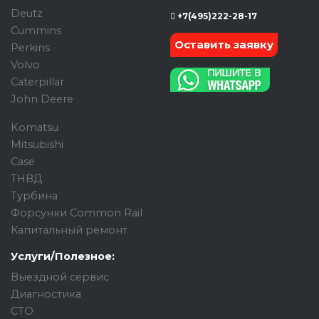
Deutz
+7(495)222-28-17
Cummins
Оставить заявку
Perkins
Volvo
Caterpillar
John Deere
Komatsu
Mitsubishi
Case
ТНВД
Турбина
Форсунки Common Rail
Капитальный ремонт
Услуги/Полезное:
Выездной сервис
Диагностика
СТО